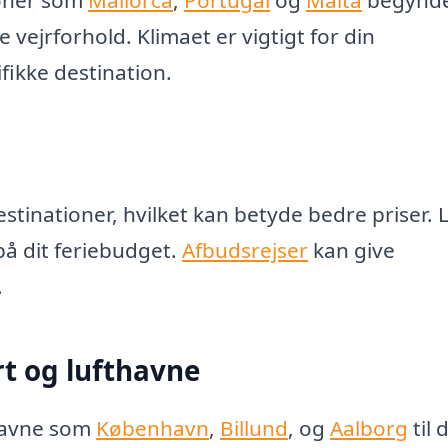
ioner som
Mallorca
,
Portugal
og
Malta
begynde
 vejrforhold. Klimaet er vigtigt for din
ifikke destination.
tinationer, hvilket kan betyde bedre priser. 
 på dit feriebudget.
Afbudsrejser
kan give
.
rt og lufthavne
havne som
København
,
Billund
, og
Aalborg
til d