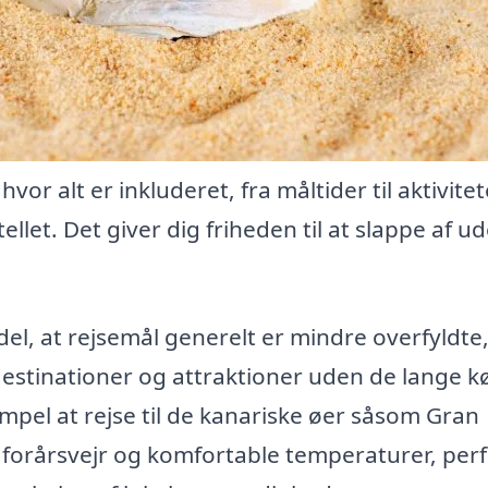
vor alt er inkluderet, fra måltider til aktivite
llet. Det giver dig friheden til at slappe af u
rdel, at rejsemål generelt er mindre overfyldte
 destinationer og attraktioner uden de lange k
empel at rejse til de kanariske øer såsom Gran
t forårsvejr og komfortable temperaturer, per