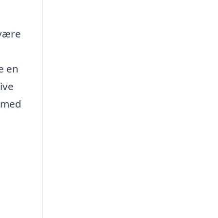
 være
e en
ive
r med