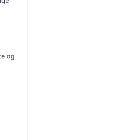
bage
ce og