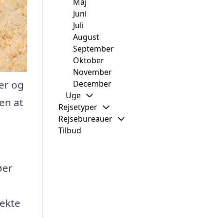
Maj
Juni
Juli
August
September
Oktober
November
ter og
December
Uge
den at
Rejsetyper
Rejsebureauer
Tilbud
,
øer
fekte