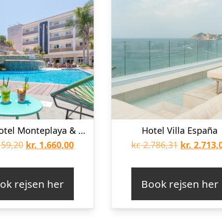
Sumus Hotel Monteplaya & Spa – Voksenhotel 16+
Hotel Villa España
Den
Den
Den
59,20
kr.
1.660,00
kr.
2.786,31
kr.
2.713,
oprindelige
aktuelle
oprindeli
pris
pris
pris
ok rejsen her
Book rejsen her
var:
er:
var:
kr. 2.159,20.
kr. 1.660,00.
kr. 2.786,3