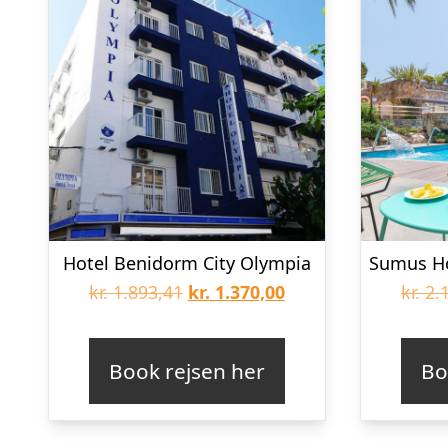
Hotel Benidorm City Olympia
Den
Den
kr.
1.893,41
kr.
1.370,00
kr.
2.1
oprindelige
aktuelle
pris
pris
Book rejsen her
Bo
var:
er:
kr. 1.893,41.
kr. 1.370,00.