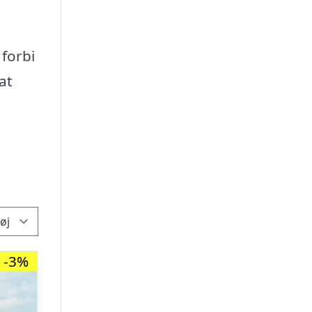
 forbi
at
.
-3%