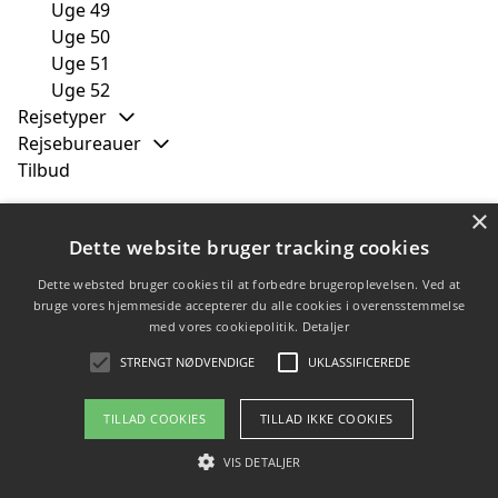
Uge 49
Uge 50
Uge 51
Uge 52
Rejsetyper
Rejsebureauer
Tilbud
×
Dette website bruger tracking cookies
Copyright 2026 - Pilanto Aps
Dette websted bruger cookies til at forbedre brugeroplevelsen. Ved at
Forside
Om / kontakt
Blog
Sitemap
Betingelser
bruge vores hjemmeside accepterer du alle cookies i overensstemmelse
med vores cookiepolitik.
Detaljer
STRENGT NØDVENDIGE
UKLASSIFICEREDE
TILLAD COOKIES
TILLAD IKKE COOKIES
VIS DETALJER