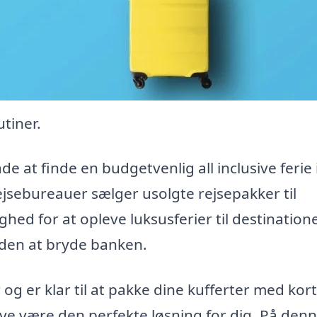
tiner.
 at finde en budgetvenlig all inclusive ferie 
rejsebureauer sælger usolgte rejsepakker til
ghed for at opleve luksusferier til destination
uden at bryde banken.
 og er klar til at pakke dine kufferter med kort
sive være den perfekte løsning for dig. På den