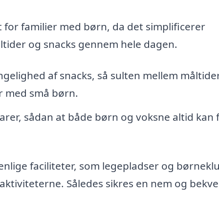
t for familier med børn, da det simplificerer
ltider og snacks gennem hele dagen.
gelighed af snacks, så sulten mellem måltide
lier med små børn.
varer, sådan at både børn og voksne altid kan 
nlige faciliteter, som legepladser og børnekl
eaktiviteterne. Således sikres en nem og bekv