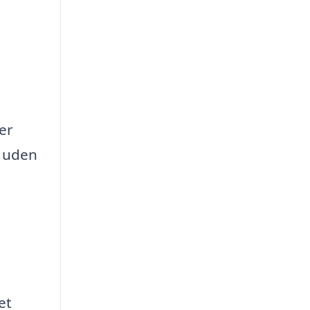
 er
e uden
et