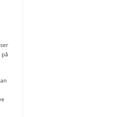
jser
e på
kan
ve