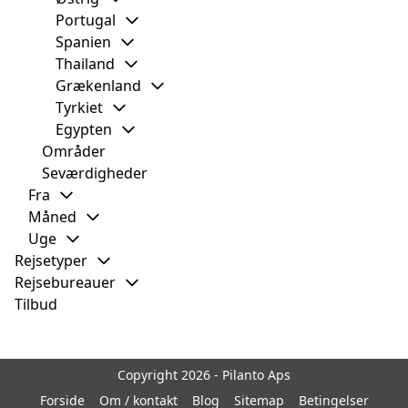
Portugal
Spanien
Thailand
Grækenland
Tyrkiet
Egypten
Områder
Seværdigheder
Fra
Måned
Uge
Rejsetyper
Rejsebureauer
Tilbud
Copyright 2026 - Pilanto Aps
Forside
Om / kontakt
Blog
Sitemap
Betingelser