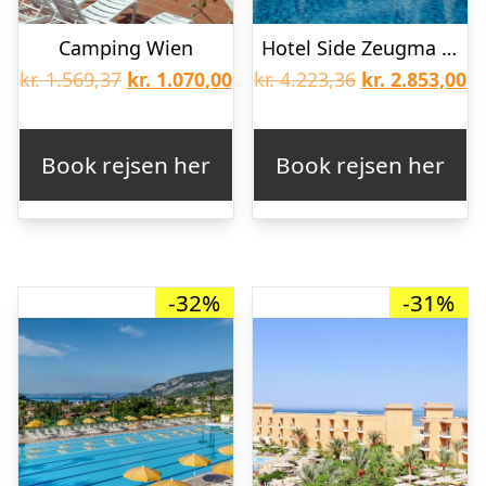
Camping Wien
Hotel Side Zeugma & Spa – Voksenhotel
Den
Den
Den
D
kr.
1.569,37
kr.
1.070,00
kr.
4.223,36
kr.
2.853,00
oprindelige
aktuelle
oprindelige
ak
pris
pris
pris
pr
Book rejsen her
Book rejsen her
var:
er:
var:
er
kr. 1.569,37.
kr. 1.070,00.
kr. 4.223,36.
kr
-32%
-31%