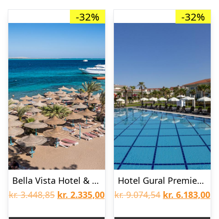
-32%
-32%
Bella Vista Hotel & Resort – All inclusive
Hotel Gural Premier Belek
Den
Den
Den
D
kr.
3.448,85
kr.
2.335,00
kr.
9.074,54
kr.
6.183,00
oprindelige
aktuelle
oprindelige
ak