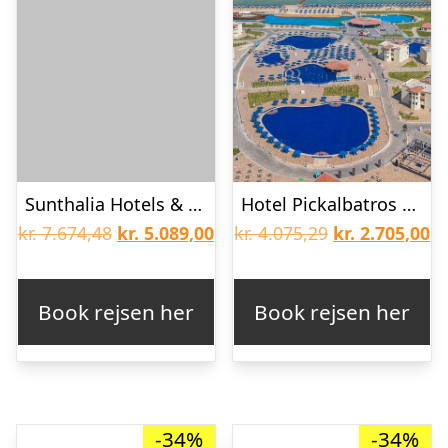
Sunthalia Hotels & Resorts – Voksenhotel
Hotel Pickalbatros Makadi Resort
Den
Den
Den
D
kr.
7.674,48
kr.
5.089,00
kr.
4.075,29
kr.
2.705,00
oprindelige
aktuelle
oprindelige
ak
pris
pris
pris
pr
Book rejsen her
Book rejsen her
var:
er:
var:
er
kr. 7.674,48.
kr. 5.089,00.
kr. 4.075,29.
kr
-34%
-34%