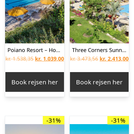
Poiano Resort – Hotel
Three Corners Sunny Beach Resort
Den
Den
Den
D
kr.
1.538,35
kr.
1.039,00
kr.
3.473,56
kr.
2.413,00
oprindelige
aktuelle
oprindelige
ak
pris
pris
pris
pr
Book rejsen her
Book rejsen her
var:
er:
var:
er
kr. 1.538,35.
kr. 1.039,00.
kr. 3.473,56.
kr
-31%
-31%