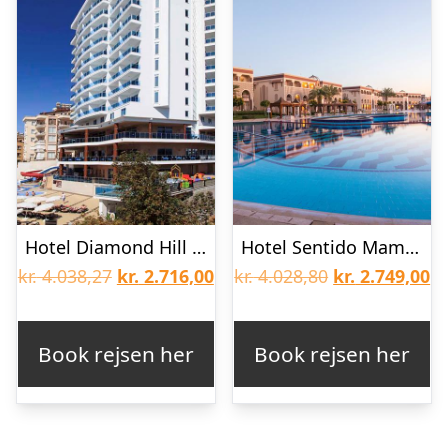
Hotel Diamond Hill Resort
Hotel Sentido Mamlouk Palace Resort
Den
Den
Den
D
kr.
4.038,27
kr.
2.716,00
kr.
4.028,80
kr.
2.749,00
oprindelige
aktuelle
oprindelige
ak
pris
pris
pris
pr
Book rejsen her
Book rejsen her
var:
er:
var:
er
kr. 4.038,27.
kr. 2.716,00.
kr. 4.028,80.
kr