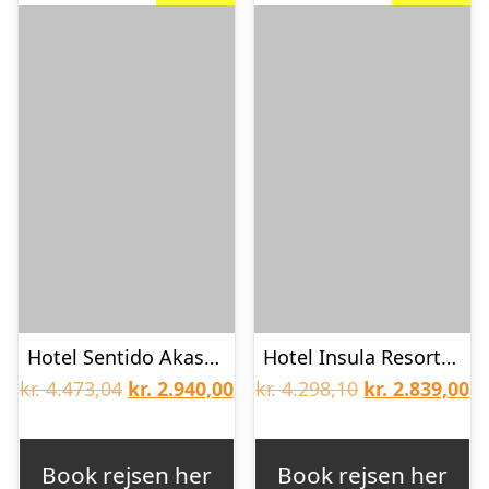
Hotel Sentido Akassia Beach
Hotel Insula Resort & Spa
Den
Den
Den
D
kr.
4.473,04
kr.
2.940,00
kr.
4.298,10
kr.
2.839,00
oprindelige
aktuelle
oprindelige
ak
pris
pris
pris
pr
Book rejsen her
Book rejsen her
var:
er:
var:
er