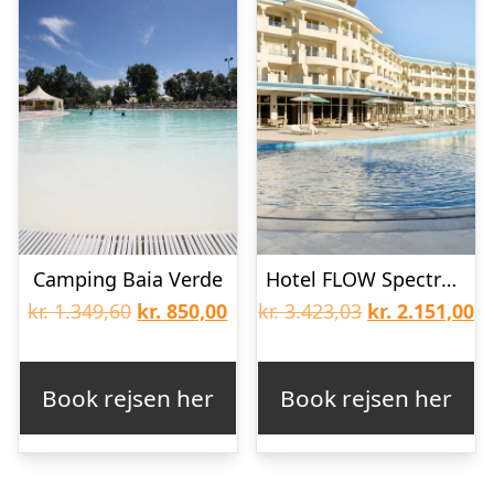
Camping Baia Verde
Hotel FLOW Spectrum
Den
Den
Den
D
kr.
1.349,60
kr.
850,00
kr.
3.423,03
kr.
2.151,00
oprindelige
aktuelle
oprindelige
ak
pris
pris
pris
pr
Book rejsen her
Book rejsen her
var:
er:
var:
er
kr. 1.349,60.
kr. 850,00.
kr. 3.423,03.
kr