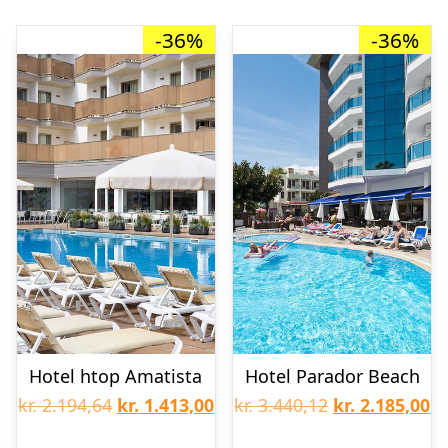
-36%
-36%
Hotel htop Amatista
Hotel Parador Beach
Den
Den
Den
D
kr.
2.194,64
kr.
1.413,00
kr.
3.440,12
kr.
2.185,00
oprindelige
aktuelle
oprindelige
ak