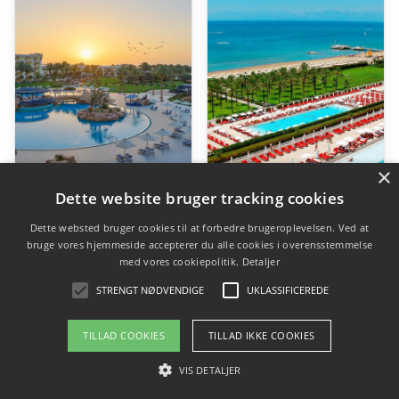
×
Dette website bruger tracking cookies
Dette websted bruger cookies til at forbedre brugeroplevelsen. Ved at
bruge vores hjemmeside accepterer du alle cookies i overensstemmelse
Hotel Palm Royale Soma Bay Resort
Hotel Adam & Eva
med vores cookiepolitik.
Detaljer
Den
Den
Den
D
kr.
7.957,94
kr.
5.523,00
kr.
6.794,69
kr.
4.710,00
STRENGT NØDVENDIGE
UKLASSIFICEREDE
oprindelige
aktuelle
oprindelige
ak
pris
pris
pris
pr
TILLAD COOKIES
TILLAD IKKE COOKIES
Book rejsen her
Book rejsen her
var:
er:
var:
er
VIS DETALJER
kr. 7.957,94.
kr. 5.523,00.
kr. 6.794,69.
kr