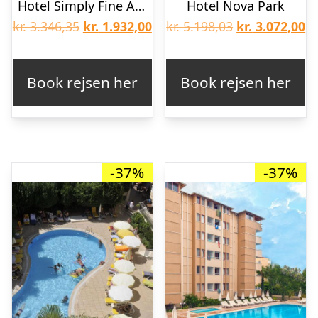
Hotel Simply Fine Alize
Hotel Nova Park
Den
Den
Den
D
kr.
3.346,35
kr.
1.932,00
kr.
5.198,03
kr.
3.072,00
oprindelige
aktuelle
oprindelige
ak
pris
pris
pris
pr
Book rejsen her
Book rejsen her
var:
er:
var:
er
kr. 3.346,35.
kr. 1.932,00.
kr. 5.198,03.
kr
-37%
-37%