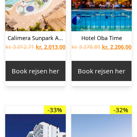
Calimera Sunpark Alanya
Hotel Oba Time
Den
Den
Den
D
kr.
3.012,71
kr.
2.013,00
kr.
3.278,89
kr.
2.206,00
oprindelige
aktuelle
oprindelige
ak
pris
pris
pris
pr
Book rejsen her
Book rejsen her
var:
er:
var:
er
kr. 3.012,71.
kr. 2.013,00.
kr. 3.278,89.
kr
-33%
-32%