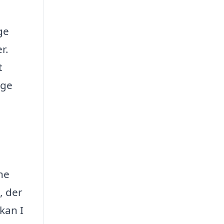
ge
r.
t
lge
ne
, der
kan I