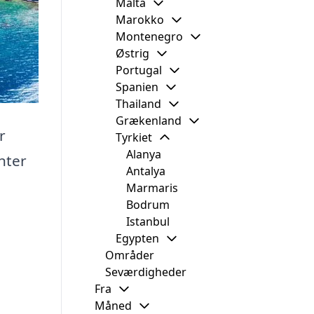
Malta
Marokko
Montenegro
Østrig
Portugal
Spanien
Thailand
Grækenland
r
Tyrkiet
Alanya
nter
Antalya
Marmaris
Bodrum
Istanbul
Egypten
Områder
Seværdigheder
Fra
Måned