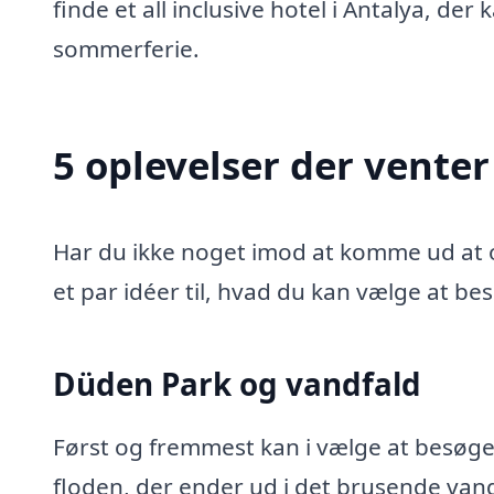
finde et all inclusive hotel i Antalya, der
sommerferie.
5 oplevelser der venter
Har du ikke noget imod at komme ud at opl
et par idéer til, hvad du kan vælge at be
Düden Park og vandfald
Først og fremmest kan i vælge at besøg
floden, der ender ud i det brusende vand