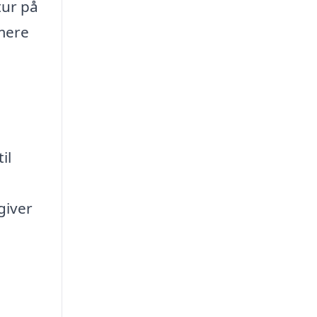
tur på
 mere
il
giver