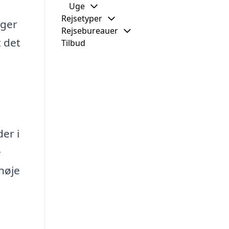
Uge
Rejsetyper
ager
Rejsebureauer
t det
Tilbud
er i
e
høje