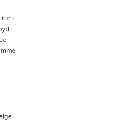
tur i
nyd
ede
komme
vælge