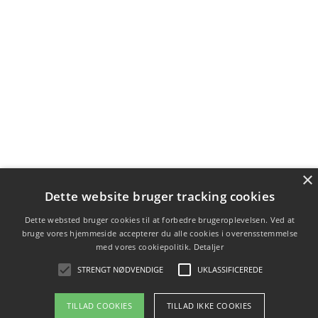
×
Dette website bruger tracking cookies
Dette websted bruger cookies til at forbedre brugeroplevelsen. Ved at
bruge vores hjemmeside accepterer du alle cookies i overensstemmelse
med vores cookiepolitik.
Detaljer
STRENGT NØDVENDIGE
UKLASSIFICEREDE
TILLAD COOKIES
TILLAD IKKE COOKIES