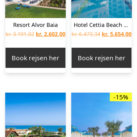
Resort Alvor Baia
Hotel Cettia Beach Resort
Den
Den
Den
D
kr.
3.101,02
kr.
2.602,00
kr.
6.473,34
kr.
5.654,00
oprindelige
aktuelle
oprindelige
ak
pris
pris
pris
pr
Book rejsen her
Book rejsen her
var:
er:
var:
er
kr. 3.101,02.
kr. 2.602,00.
kr. 6.473,34.
kr
-15%