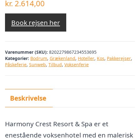
kr.
2.614,00
Book rejsen her
Varenummer (SKU):
8202279867234553695
Kategorier:
Bodrum
,
Grækenland
,
Hoteller
,
Kos
,
Pakkerejser
,
Påskeferie
,
Sunweb
,
Tilbud
,
Voksenferie
Beskrivelse
Harmony Crest Resort & Spa er et
enestående voksenhotel med en malerisk