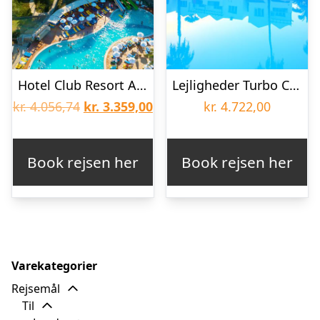
Hotel Club Resort Atlantis
Lejligheder Turbo Club Maspalomas
Den
Den
kr.
4.056,74
kr.
3.359,00
kr.
4.722,00
oprindelige
aktuelle
pris
pris
Book rejsen her
Book rejsen her
var:
er:
kr. 4.056,74.
kr. 3.359,00.
Varekategorier
Rejsemål
Til