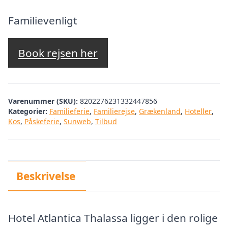
oprindelige
aktuelle
pris
pris
Familievenligt
var:
er:
kr. 3.072,10.
kr. 2.573,00.
Book rejsen her
Varenummer (SKU):
8202276231332447856
Kategorier:
Familieferie
,
Familierejse
,
Grækenland
,
Hoteller
,
Kos
,
Påskeferie
,
Sunweb
,
Tilbud
Beskrivelse
Hotel Atlantica Thalassa ligger i den rolige