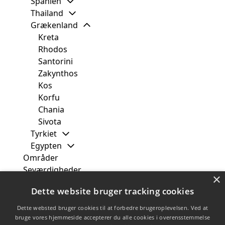
Spanien
Thailand
Grækenland
Kreta
Rhodos
Santorini
Zakynthos
Kos
Korfu
Chania
Sivota
Tyrkiet
Egypten
Områder
Seværdigheder
×
Fra
Dette website bruger tracking cookies
Måned
Uge
Dette websted bruger cookies til at forbedre brugeroplevelsen. Ved at
Rejsetyper
bruge vores hjemmeside accepterer du alle cookies i overensstemmelse