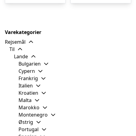
kr. 3.372,26.
kr. 3.166,00.
kr. 5.221,24.
kr
Varekategorier
Rejsemål
Til
Lande
Bulgarien
Cypern
Frankrig
Italien
Kroatien
Malta
Marokko
Montenegro
Østrig
Portugal