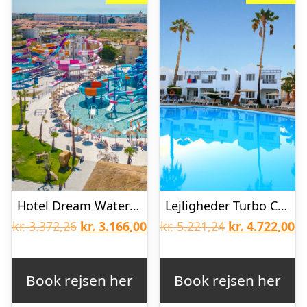
Hotel Dream Water World
Lejligheder Turbo Club Maspalomas
Den
Den
Den
D
kr.
3.372,26
kr.
3.166,00
kr.
5.221,24
kr.
4.722,00
oprindelige
aktuelle
oprindelige
ak
pris
pris
pris
pr
Book rejsen her
Book rejsen her
var:
er:
var:
er