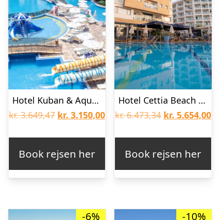
Hotel Kuban & Aqua Park
Hotel Cettia Beach Resort
Den
Den
Den
D
kr.
3.649,47
kr.
3.150,00
kr.
6.473,34
kr.
5.654,00
oprindelige
aktuelle
oprindelige
ak
pris
pris
pris
pr
Book rejsen her
Book rejsen her
var:
er:
var:
er
kr. 3.649,47.
kr. 3.150,00.
kr. 6.473,34.
kr
-6%
-10%