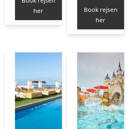
Book rejsen
var:
pris
Book rejsen
her
kr. 4.
er:
her
kr. 4.