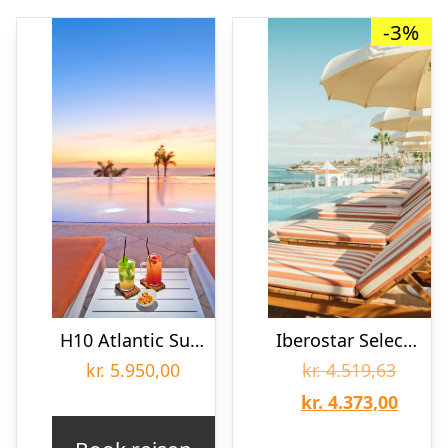
-3%
H10 Atlantic Sunset Horizons Collection
Iberostar Selection Sábila – voksenhotel
Den
kr.
5.950,00
kr.
4.519,63
oprin
Den
kr.
4.373,00
pris
aktuel