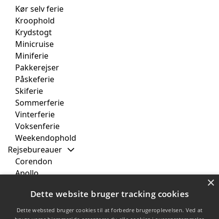
Kør selv ferie
Kroophold
Krydstogt
Minicruise
Miniferie
Pakkerejser
Påskeferie
Skiferie
Sommerferie
Vinterferie
Voksenferie
Weekendophold
Rejsebureauer
Corendon
Apollo
×
Bravo Tours
Dette website bruger tracking cookies
Primo Tours
Spies
Dette websted bruger cookies til at forbedre brugeroplevelsen. Ved at