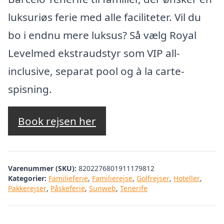
luksuriøs ferie med alle faciliteter. Vil du
bo i endnu mere luksus? Så vælg Royal
Levelmed ekstraudstyr som VIP all-
inclusive, separat pool og à la carte-
spisning.
Book rejsen her
Varenummer (SKU):
8202276801911179812
Kategorier:
Familieferie
,
Familierejse
,
Golfrejser
,
Hoteller
,
Pakkerejser
,
Påskeferie
,
Sunweb
,
Tenerife