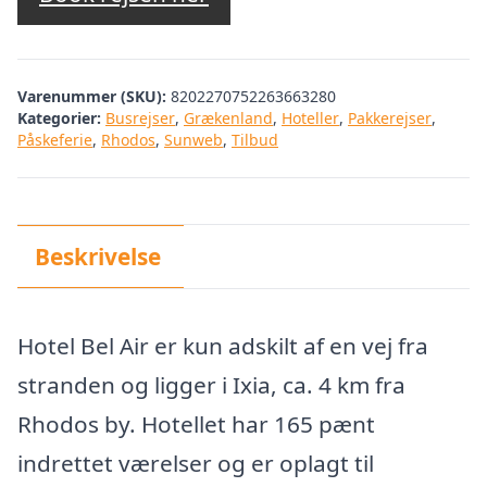
Varenummer (SKU):
8202270752263663280
Kategorier:
Busrejser
,
Grækenland
,
Hoteller
,
Pakkerejser
,
Påskeferie
,
Rhodos
,
Sunweb
,
Tilbud
Beskrivelse
Hotel Bel Air er kun adskilt af en vej fra
stranden og ligger i Ixia, ca. 4 km fra
Rhodos by. Hotellet har 165 pænt
indrettet værelser og er oplagt til