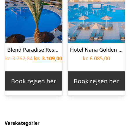
Blend Paradise Resort
Hotel Nana Golden Beach
Den
Den
kr.
3.762,84
kr.
3.109,00
kr.
6.085,00
oprindelige
aktuelle
pris
pris
Book rejsen her
Book rejsen her
var:
er:
kr. 3.762,84.
kr. 3.109,00.
Varekategorier