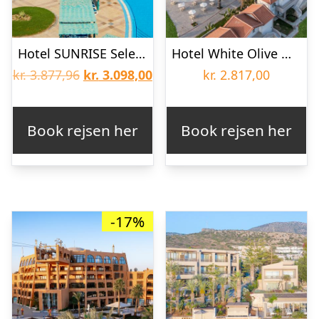
Hotel SUNRISE Select Garden Beach
Hotel White Olive Marine Aquapark
Den
Den
kr.
3.877,96
kr.
3.098,00
kr.
2.817,00
oprindelige
aktuelle
pris
pris
Book rejsen her
Book rejsen her
var:
er:
kr. 3.877,96.
kr. 3.098,00.
-17%