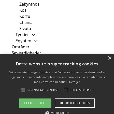
Zakynthos
Kos
Korfu
Chania
Sivota
Tyrkiet
Egypten
Områder
Seværdigheder
×
Fra
Dette website bruger tracking cookies
Måned
Uge
Dette websted bruger cookies til at forbedre brugeroplevelsen. Ved at
Rejsetyper
bruge vores hjemmeside accepterer du alle cookies i overensstemmelse
med vores cookiepolitik.
Detaljer
Rejsebureauer
Tilbud
STRENGT NØDVENDIGE
UKLASSIFICEREDE
TILLAD COOKIES
TILLAD IKKE COOKIES
Copyright 2026 - Pilanto Aps
VIS DETALJER