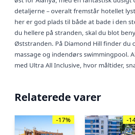
øst for Alanya, med en fantastisk udsigt
detaljerne – overalt fremstår hotellet l
her er god plads til både at bade i den s
du hellere på stranden, skal du blot beny
Øststranden. På Diamond Hill finder du
massage og indendørs swimmingpool. Al
med Ultra All Inclusive, hvor måltider, s
Relaterede varer
-17%
-1