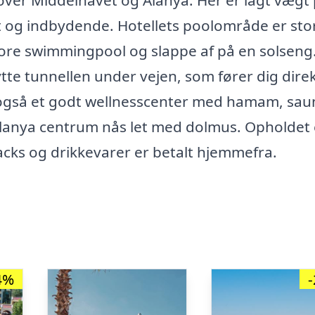
 over Middelhavet og Alanya. Her er lagt vægt
yst og indbydende. Hotellets poolområde er sto
tore swimmingpool og slappe af på en solseng.
tte tunnellen under vejen, som fører dig direkt
 også et godt wellnesscenter med hamam, sau
anya centrum nås let med dolmus. Opholdet 
nacks og drikkevarer er betalt hjemmefra.
4%