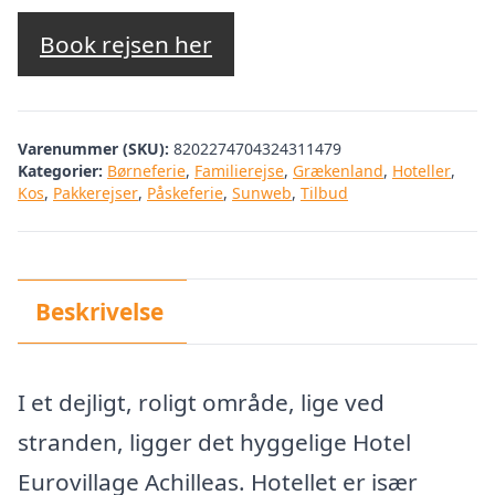
oprindelige
aktuelle
pris
pris
Book rejsen her
var:
er:
kr. 2.605,71.
kr. 1.999,00.
Varenummer (SKU):
8202274704324311479
Kategorier:
Børneferie
,
Familierejse
,
Grækenland
,
Hoteller
,
Kos
,
Pakkerejser
,
Påskeferie
,
Sunweb
,
Tilbud
Beskrivelse
I et dejligt, roligt område, lige ved
stranden, ligger det hyggelige Hotel
Eurovillage Achilleas. Hotellet er især