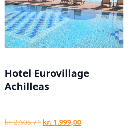
Hotel Eurovillage
Achilleas
Den
Den
kr.
2.605,71
kr.
1.999,00