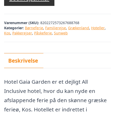
Varenummer (SKU):
8202272573267688768
Kategorier:
Børneferie
,
Familierejse
,
Grækenland
,
Hoteller
,
Kos
,
Pakkerejser
,
Påskeferie
,
Sunweb
Beskrivelse
Hotel Gaia Garden er et dejligt All
Inclusive hotel, hvor du kan nyde en
afslappende ferie på den skønne græske
ferieø, Kos. Hotellet er indrettet i