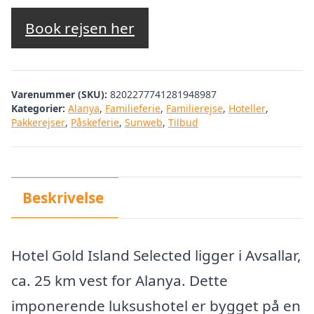
oprindelige
aktuelle
pris
pris
Book rejsen her
var:
er:
kr. 4.214,31.
kr. 3.826,00.
Varenummer (SKU):
8202277741281948987
Kategorier:
Alanya
,
Familieferie
,
Familierejse
,
Hoteller
,
Pakkerejser
,
Påskeferie
,
Sunweb
,
Tilbud
Beskrivelse
Hotel Gold Island Selected ligger i Avsallar,
ca. 25 km vest for Alanya. Dette
imponerende luksushotel er bygget på en