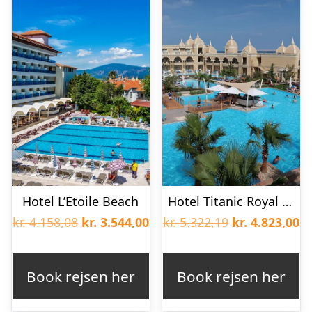
Hotel L’Etoile Beach
Hotel Titanic Royal Resort
Den
Den
Den
D
kr.
4.158,08
kr.
3.544,00
kr.
5.322,19
kr.
4.823,00
oprindelige
aktuelle
oprindelige
ak
pris
pris
pris
pr
Book rejsen her
Book rejsen her
var:
er:
var:
er
kr. 4.158,08.
kr. 3.544,00.
kr. 5.322,19.
kr