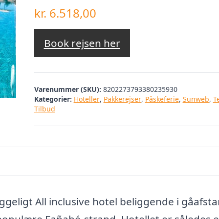
kr.
6.518,00
Book rejsen her
Varenummer (SKU):
8202273793380235930
Kategorier:
Hoteller
,
Pakkerejser
,
Påskeferie
,
Sunweb
,
T
Tilbud
eligt All inclusive hotel beliggende i gåafstan