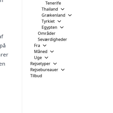
en
Tenerife
Thailand
Grækenland
Tyrkiet
Egypten
Områder
af
Seværdigheder
 på
Fra
Måned
arer
Uge
 en
Rejsetyper
Rejsebureauer
Tilbud