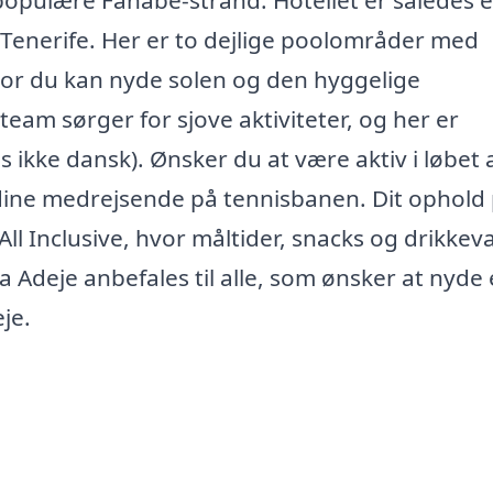
pulære Fañabé-strand. Hotellet er således 
 Tenerife. Her er to dejlige poolområder med
or du kan nyde solen og den hyggelige
eam sørger for sjove aktiviteter, og her er
s ikke dansk). Ønsker du at være aktiv i løbet 
 dine medrejsende på tennisbanen. Dit ophold
ll Inclusive, hvor måltider, snacks og drikkev
a Adeje anbefales til alle, som ønsker at nyde
eje.