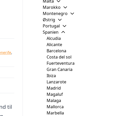
Malta
Marokko
Montenegro
Østrig
Portugal
Spanien
Alcudia
Alicante
Barcelona
enerife
,
Costa del sol
Fuerteventura
Gran Canaria
Ibiza
Lanzarote
Madrid
Magaluf
Malaga
d til
Mallorca
Marbella