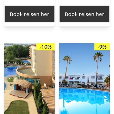
oprindelige
aktuelle
oprindelige
ak
pris
pris
pris
pr
Book rejsen her
Book rejsen her
var:
er:
var:
er
kr. 4.064,04.
kr. 3.373,00.
kr. 2.924,13.
kr
-10%
-9%