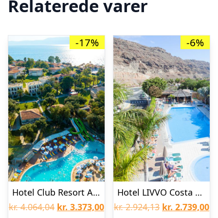
Relaterede varer
-17%
-6%
Hotel Club Resort Atlantis
Hotel LIVVO Costa Taurito
Den
Den
Den
D
kr.
4.064,04
kr.
3.373,00
kr.
2.924,13
kr.
2.739,00