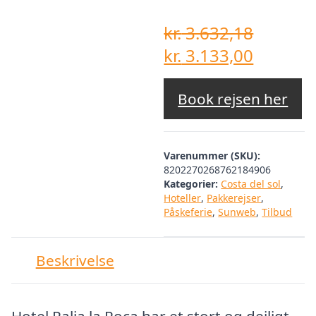
kr.
3.632,18
Den
Den
kr.
3.133,00
oprindelige
aktuell
pris
pris
Book rejsen her
var:
er:
kr. 3.632,18.
kr. 3.13
Varenummer (SKU):
8202270268762184906
Kategorier:
Costa del sol
,
Hoteller
,
Pakkerejser
,
Påskeferie
,
Sunweb
,
Tilbud
Beskrivelse
Hotel Palia la Roca har et stort og dejligt