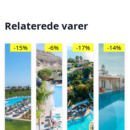
Relaterede varer
-15%
-6%
-17%
-14%