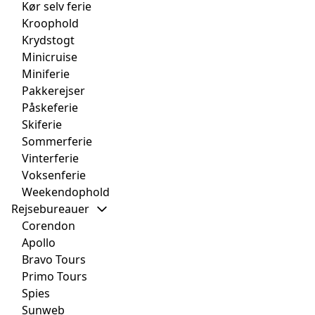
Kør selv ferie
Kroophold
Krydstogt
Minicruise
Miniferie
Pakkerejser
Påskeferie
Skiferie
Sommerferie
Vinterferie
Voksenferie
Weekendophold
Rejsebureauer
Corendon
Apollo
Bravo Tours
Primo Tours
Spies
Sunweb