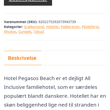
var:
er:
kr. 4.589,11.
kr. 4.090,00.
Varenummer (SKU):
8202275292073943739
Kategorier:
Grækenland
,
Hoteller
,
Pakkerejser
,
Påskeferie
,
Rhodos
,
Sunweb
,
Tilbud
Beskrivelse
Hotel Pegasos Beach er et dejligt All
Inclusive familiehotel, som er særdeles
populært blandt danskere. Hotellet har en
skøn beliggenhed lige ned til stranden i