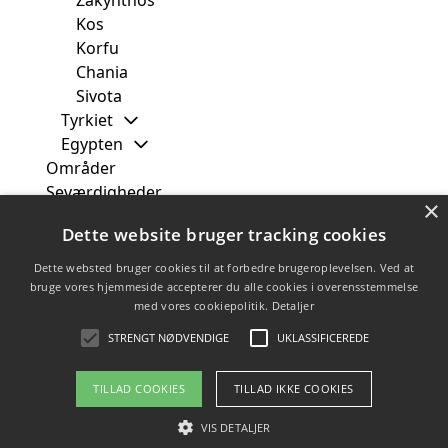
Zakynthos
Kos
Korfu
Chania
Sivota
Tyrkiet
Egypten
Områder
Seværdigheder
×
Fra
Dette website bruger tracking cookies
Måned
Uge
Dette websted bruger cookies til at forbedre brugeroplevelsen. Ved at
Rejsetyper
bruge vores hjemmeside accepterer du alle cookies i overensstemmelse
med vores cookiepolitik.
Detaljer
Rejsebureauer
Tilbud
STRENGT NØDVENDIGE
UKLASSIFICEREDE
TILLAD COOKIES
TILLAD IKKE COOKIES
Copyright 2026 - Pilanto Aps
VIS DETALJER
Forside
Om / kontakt
Blog
Sitemap
Betingelser