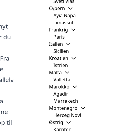
Sveti Vlas
Cypern
Ayia Napa
Limassol
nyt
Frankrig
r du
Paris
Italien
Sicilien
 Fra
Kroatien
Istrien
e
Malta
llela
Valletta
Marokko
Agadir
da
Marrakech
Montenegro
rne
Herceg Novi
 til
Østrig
Kärnten