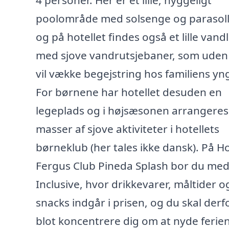
4 personer. Her er et lille, hyggeligt
poolområde med solsenge og parasoll
og på hotellet findes også et lille vand
med sjove vandrutsjebaner, som uden 
vil vække begejstring hos familiens yn
For børnene har hotellet desuden en
legeplads og i højsæsonen arrangeres
masser af sjove aktiviteter i hotellets
børneklub (her tales ikke dansk). På Ho
Fergus Club Pineda Splash bor du med 
Inclusive, hvor drikkevarer, måltider o
snacks indgår i prisen, og du skal derf
blot koncentrere dig om at nyde ferien