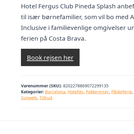
Hotel Fergus Club Pineda Splash anbef
til især børnefamilier, som vil bo med A
Inclusive i familievenlige omgivelser u
ferien på Costa Brava.
Book rejsen her
Varenummer (SKU):
8202278869072299135
Kategorier:
Barcelona
,
Hoteller
,
Pakkerejser
,
Påskeferie
,
Sunweb
,
Tilbud