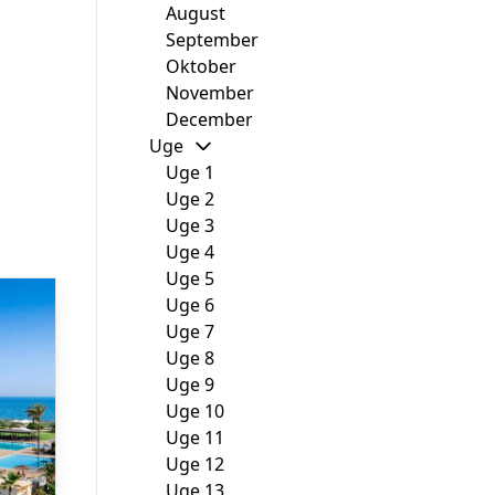
August
September
Oktober
November
December
Uge
Uge 1
Uge 2
Uge 3
Uge 4
Uge 5
Uge 6
Uge 7
Uge 8
Uge 9
Uge 10
Uge 11
Uge 12
Uge 13