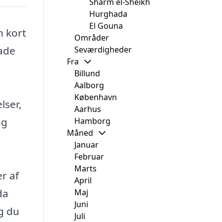
Sharm el-Sheikh
Hurghada
El Gouna
n kort
Områder
gade
Seværdigheder
Fra
Billund
Aalborg
København
lser,
Aarhus
og
Hamborg
Måned
Januar
Februar
Marts
r af
April
da
Maj
Juni
og du
Juli