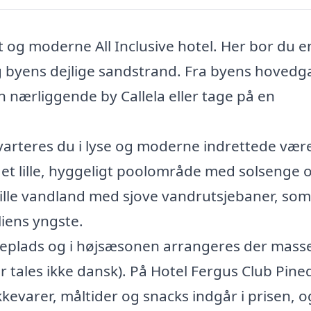
t og moderne All Inclusive hotel. Her bor du e
og byens dejlige sandstrand. Fra byens hoved
n nærliggende by Callela eller tage på en
varteres du i lyse og moderne indrettede være
 et lille, hyggeligt poolområde med solsenge 
 lille vandland med sjove vandrutsjebaner, som
liens yngste.
geplads og i højsæsonen arrangeres der masse
er tales ikke dansk). På Hotel Fergus Club Pine
kkevarer, måltider og snacks indgår i prisen, 