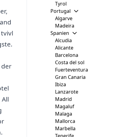
Tyrol
er,
Portugal
Algarve
land
Madeira
tvivl
Spanien
Alcudia
gste.
Alicante
Barcelona
Costa del sol
 der
Fuerteventura
Gran Canaria
Ibiza
tel
Lanzarote
All
Madrid
Magaluf
g
Malaga
or
Mallorca
Marbella
.
Tenerife