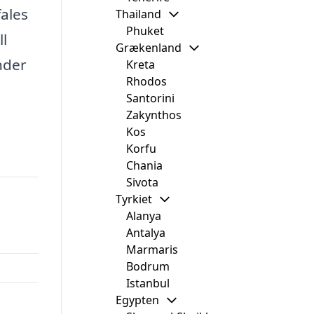
ales
Thailand
Phuket
ll
Grækenland
nder
Kreta
Rhodos
Santorini
Zakynthos
Kos
Korfu
Chania
Sivota
Tyrkiet
Alanya
Antalya
Marmaris
Bodrum
Istanbul
Egypten