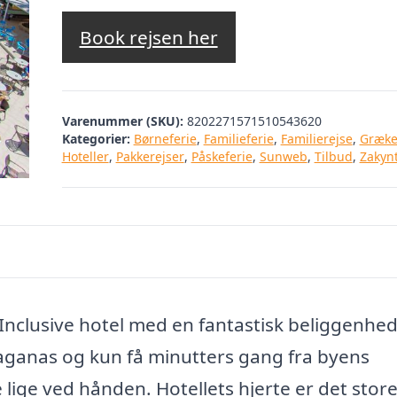
Book rejsen her
Varenummer (SKU):
8202271571510543620
Kategorier:
Børneferie
,
Familieferie
,
Familierejse
,
Græke
Hoteller
,
Pakkerejser
,
Påskeferie
,
Sunweb
,
Tilbud
,
Zakyn
 Inclusive hotel med en fantastisk beliggenhe
 Laganas og kun få minutters gang fra byens
lige ved hånden. Hotellets hjerte er det stor