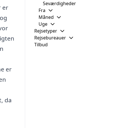
Seværdigheder
 er
Fra
 og
Måned
Uge
vor
Rejsetyper
igten
Rejsebureauer
Tilbud
en
ne er
ben
t, da