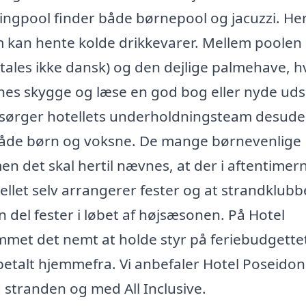
gpool finder både børnepool og jacuzzi. Her
 kan hente kolde drikkevarer. Mellem poolen
 tales ikke dansk) og den dejlige palmehave, h
nes skygge og læse en god bog eller nyde uds
en sørger hotellets underholdningsteam desud
r både børn og voksne. De mange børnevenlige
, men det skal hertil nævnes, at der i aftentimer
tellet selv arrangerer fester og at strandklub
n del fester i løbet af højsæsonen. På Hotel
mmet det nemt at holde styr på feriebudgette
betalt hjemmefra. Vi anbefaler Hotel Poseidon
ed stranden og med All Inclusive.