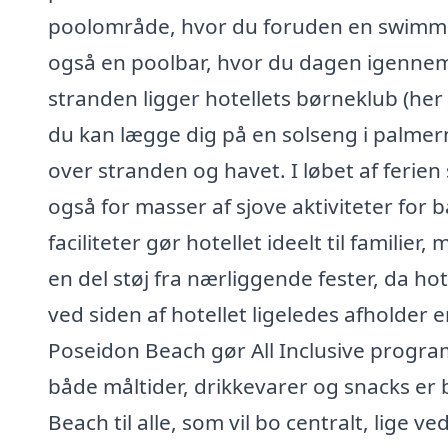
poolområde, hvor du foruden en swimmin
også en poolbar, hvor du dagen igennem
stranden ligger hotellets børneklub (her
du kan lægge dig på en solseng i palmer
over stranden og havet. I løbet af feri
også for masser af sjove aktiviteter fo
faciliteter gør hotellet ideelt til familier
en del støj fra nærliggende fester, da ho
ved siden af hotellet ligeledes afholder e
Poseidon Beach gør All Inclusive progra
både måltider, drikkevarer og snacks er 
Beach til alle, som vil bo centralt, lige v