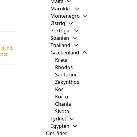
Malta
Marokko
Montenegro
Østrig
Portugal
Spanien
Thailand
nland
,
Grækenland
thos
Kreta
Rhodos
Santorini
Zakynthos
Kos
Korfu
Chania
d
Sivota
Tyrkiet
Egypten
e
Områder