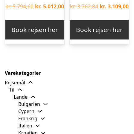
Den
Den
Den
D
kr.
5.794,60
kr.
5.012,00
kr.
3.762,84
kr.
3.109,00
oprindelige
aktuelle
oprindelige
ak
pris
pris
pris
pr
Book rejsen her
Book rejsen her
var:
er:
var:
er
kr. 5.794,60.
kr. 5.012,00.
kr. 3.762,84.
kr
Varekategorier
Rejsemål
Til
Lande
Bulgarien
Cypern
Frankrig
Italien
Kroatien