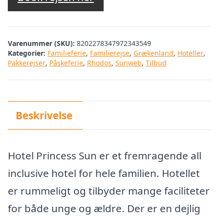
Varenummer (SKU):
8202278347972343549
Kategorier:
Familieferie
,
Familierejse
,
Grækenland
,
Hoteller
,
Pakkerejser
,
Påskeferie
,
Rhodos
,
Sunweb
,
Tilbud
Beskrivelse
Hotel Princess Sun er et fremragende all
inclusive hotel for hele familien. Hotellet
er rummeligt og tilbyder mange faciliteter
for både unge og ældre. Der er en dejlig