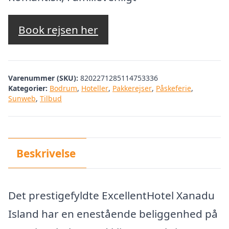
var:
er:
kr. 12.243,99.
kr. 10.110,00
Book rejsen her
Varenummer (SKU):
8202271285114753336
Kategorier:
Bodrum
,
Hoteller
,
Pakkerejser
,
Påskeferie
,
Sunweb
,
Tilbud
Beskrivelse
Det prestigefyldte ExcellentHotel Xanadu
Island har en enestående beliggenhed på