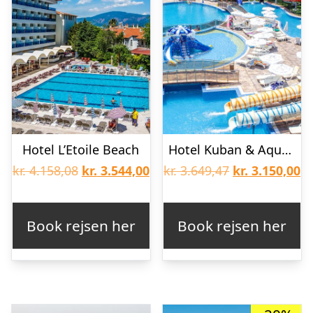
Hotel L’Etoile Beach
Hotel Kuban & Aqua Park
Den
Den
Den
D
kr.
4.158,08
kr.
3.544,00
kr.
3.649,47
kr.
3.150,00
oprindelige
aktuelle
oprindelige
ak
pris
pris
pris
pr
Book rejsen her
Book rejsen her
var:
er:
var:
er
kr. 4.158,08.
kr. 3.544,00.
kr. 3.649,47.
kr