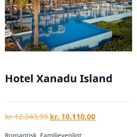
Hotel Xanadu Island
Den
Den
kr.
12.243,99
kr.
10.110,00
oprindelige
aktuelle
pris
pris
Romantisk, Familievenligt