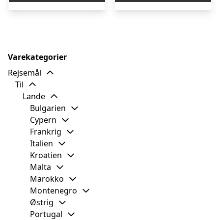
kr. 3.877,96.
kr
Varekategorier
Rejsemål
Til
Lande
Bulgarien
Cypern
Frankrig
Italien
Kroatien
Malta
Marokko
Montenegro
Østrig
Portugal