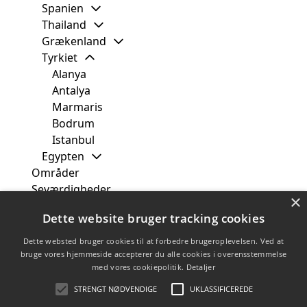
Spanien
Thailand
Grækenland
Tyrkiet
Alanya
Antalya
Marmaris
Bodrum
Istanbul
Egypten
Områder
Seværdigheder
×
Fra
Dette website bruger tracking cookies
Måned
Uge
Dette websted bruger cookies til at forbedre brugeroplevelsen. Ved at
Rejsetyper
bruge vores hjemmeside accepterer du alle cookies i overensstemmelse
med vores cookiepolitik.
Detaljer
Rejsebureauer
Tilbud
STRENGT NØDVENDIGE
UKLASSIFICEREDE