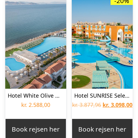
-20%
Hotel White Olive Marine Aquapark
Hotel SUNRISE Select Garden Beach
Den
D
kr.
2.588,00
kr.
3.877,96
kr.
3.098,00
oprindelige
ak
pris
pr
Book rejsen her
Book rejsen her
var:
er