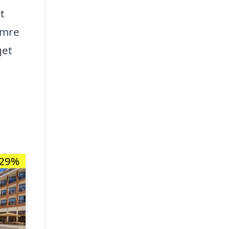
t
ymre
get
-29%