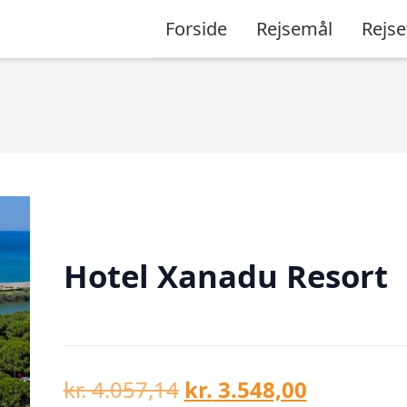
Forside
Rejsemål
Rejse
Hotel Xanadu Resort
Den
Den
kr.
4.057,14
kr.
3.548,00