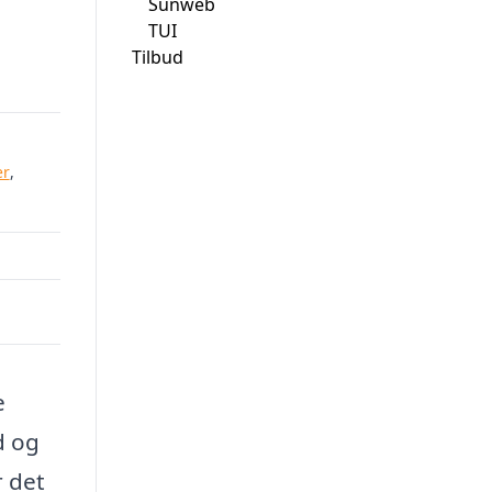
Sunweb
TUI
Tilbud
00.
er
,
e
d og
r det