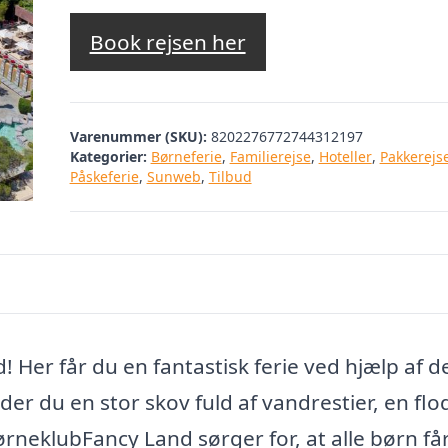
oprindelige
aktuelle
pris
pris
Book rejsen her
var:
er:
kr. 4.057,14.
kr. 3.548,
Varenummer (SKU):
8202276772744312197
Kategorier:
Børneferie
,
Familierejse
,
Hoteller
,
Pakkerejs
Påskeferie
,
Sunweb
,
Tilbud
! Her får du en fantastisk ferie ved hjælp af d
der du en stor skov fuld af vandrestier, en flo
ørneklubFancy Land sørger for, at alle børn få