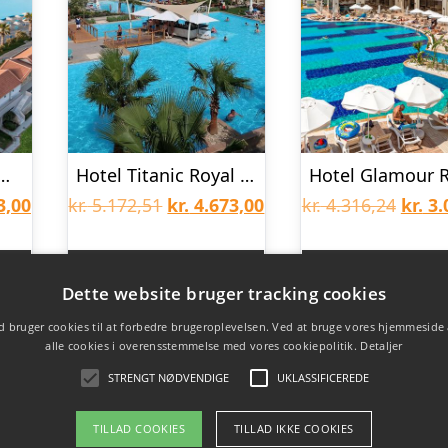
ite Olive Marine Aquapark
Hotel Titanic Royal Resort
Den
Den
Den
Den
3,00
kr.
5.172,51
kr.
4.673,00
kr.
4.316,24
kr.
3.
lige
aktuelle
oprindelige
aktuelle
oprin
pris
pris
pris
pris
er
Book rejsen her
Book rejsen 
Dette website bruger tracking cookies
er:
var:
er:
var:
 bruger cookies til at forbedre brugeroplevelsen. Ved at bruge vores hjemmeside
8,77.
kr. 2.283,00.
kr. 5.172,51.
kr. 4.673,00.
kr. 4.
alle cookies i overensstemmelse med vores cookiepolitik.
Detaljer
STRENGT NØDVENDIGE
UKLASSIFICEREDE
TILLAD COOKIES
TILLAD IKKE COOKIES