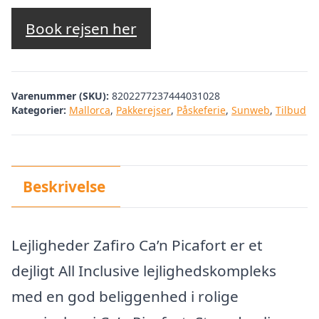
Book rejsen her
Varenummer (SKU):
8202277237444031028
Kategorier:
Mallorca
,
Pakkerejser
,
Påskeferie
,
Sunweb
,
Tilbud
Beskrivelse
Lejligheder Zafiro Ca’n Picafort er et
dejligt All Inclusive lejlighedskompleks
med en god beliggenhed i rolige