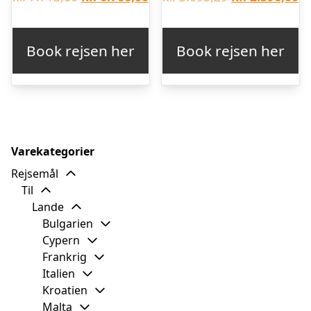
oprindelige
aktuelle
oprindelige
ak
pris
pris
pris
pr
Book rejsen her
Book rejsen her
var:
er:
var:
er
kr. 7.713,60.
kr. 6.766,00.
kr. 3.095,29.
kr
Varekategorier
Rejsemål
Til
Lande
Bulgarien
Cypern
Frankrig
Italien
Kroatien
Malta