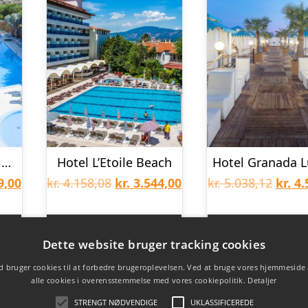
Hotel LIVVO Costa Taurito
Hotel L’Etoile Beach
Den
Den
Den
Den
9,00
kr.
4.158,08
kr.
3.544,00
kr.
5.038,12
kr.
4.
lige
aktuelle
oprindelige
aktuelle
oprin
pris
pris
pris
pris
er
Book rejsen her
Book rejsen 
Dette website bruger tracking cookies
er:
var:
er:
var:
 bruger cookies til at forbedre brugeroplevelsen. Ved at bruge vores hjemmeside
4,26.
kr. 2.739,00.
kr. 4.158,08.
kr. 3.544,00.
kr. 5.
alle cookies i overensstemmelse med vores cookiepolitik.
Detaljer
STRENGT NØDVENDIGE
UKLASSIFICEREDE