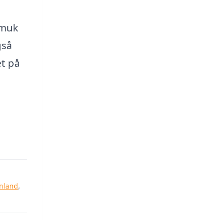
smuk
gså
t på
nland
,