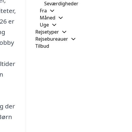
r,
Seværdigheder
teter,
Fra
Måned
026 er
Uge
ng
Rejsetyper
Rejsebureauer
lobby
Tilbud
tider
en
g der
 Børn