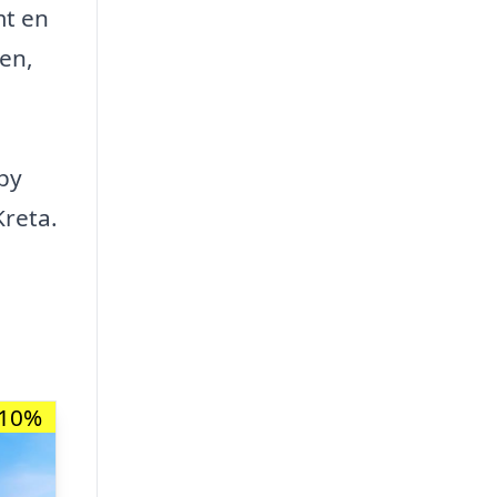
mt en
nen,
 by
Kreta.
-10%