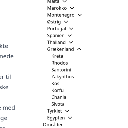
Malta
Marokko
Montenegro
Østrig
Portugal
Spanien
Thailand
kte
Grækenland
rnede
Kreta
Rhodos
Santorini
 til
Zakynthos
Kos
ske
Korfu
Chania
Sivota
se med
Tyrkiet
lge
Egypten
Områder