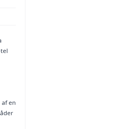
a
tel
 af en
råder