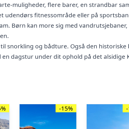
arte-muligheder, flere barer, en strandbar sa
 det udendørs fitnessområde eller på sportsba
ogram. Børn kan more sig med vandrutsjebaner,
ben.
l til snorkling og bådture. Også den historiske
l en dagstur under dit ophold på det alsidige 
6%
-15%