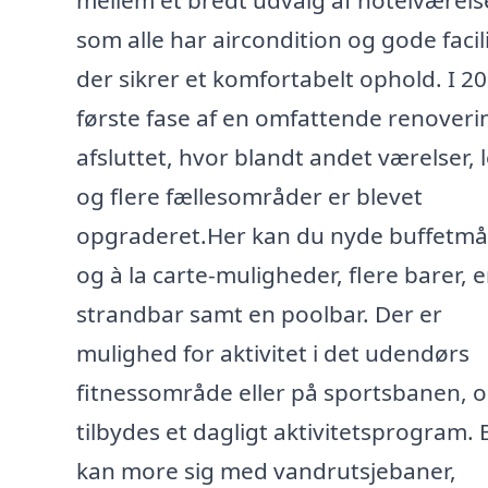
mellem et bredt udvalg af hotelværelse
som alle har aircondition og gode facili
der sikrer et komfortabelt ophold. I 2
første fase af en omfattende renoveri
afsluttet, hvor blandt andet værelser, 
og flere fællesområder er blevet
opgraderet.Her kan du nyde buffetmål
og à la carte-muligheder, flere barer, 
strandbar samt en poolbar. Der er
mulighed for aktivitet i det udendørs
fitnessområde eller på sportsbanen, o
tilbydes et dagligt aktivitetsprogram.
kan more sig med vandrutsjebaner,