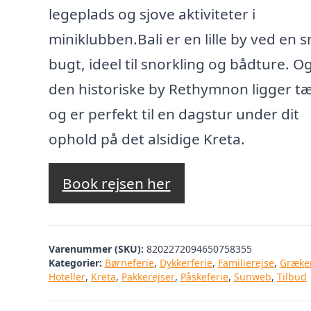
legeplads og sjove aktiviteter i
miniklubben.Bali er en lille by ved en 
bugt, ideel til snorkling og bådture. O
den historiske by Rethymnon ligger tæ
og er perfekt til en dagstur under dit
ophold på det alsidige Kreta.
Book rejsen her
Varenummer (SKU):
8202272094650758355
Kategorier:
Børneferie
,
Dykkerferie
,
Familierejse
,
Græke
Hoteller
,
Kreta
,
Pakkerejser
,
Påskeferie
,
Sunweb
,
Tilbud