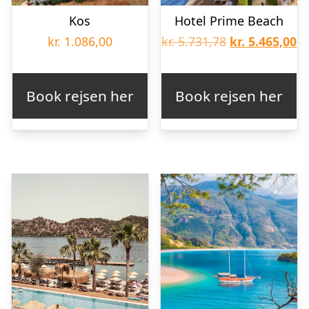
Kos
Hotel Prime Beach
Den
D
kr.
1.086,00
kr.
5.731,78
kr.
5.465,00
oprindelige
ak
pris
pr
Book rejsen her
Book rejsen her
var:
er
kr. 5.731,78.
kr