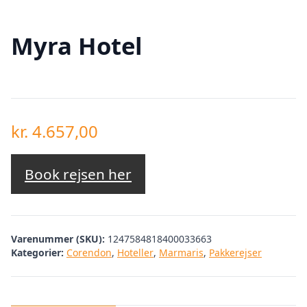
Myra Hotel
kr.
4.657,00
Book rejsen her
Varenummer (SKU):
1247584818400033663
Kategorier:
Corendon
,
Hoteller
,
Marmaris
,
Pakkerejser