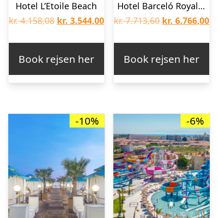
Hotel L’Etoile Beach
Hotel Barceló Royal Beach
Den
Den
Den
D
kr.
4.158,08
kr.
3.544,00
kr.
7.713,60
kr.
6.766,00
oprindelige
aktuelle
oprindelige
ak
pris
pris
pris
pr
Book rejsen her
Book rejsen her
var:
er:
var:
er
kr. 4.158,08.
kr. 3.544,00.
kr. 7.713,60.
kr
-10%
-6%