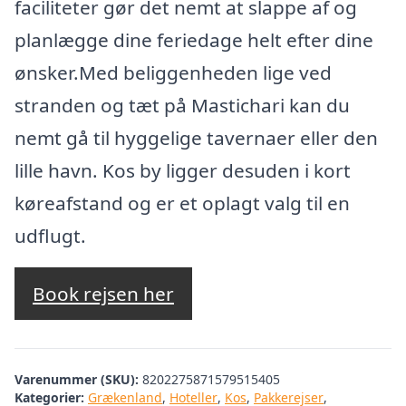
faciliteter gør det nemt at slappe af og
planlægge dine feriedage helt efter dine
ønsker.Med beliggenheden lige ved
stranden og tæt på Mastichari kan du
nemt gå til hyggelige tavernaer eller den
lille havn. Kos by ligger desuden i kort
køreafstand og er et oplagt valg til en
udflugt.
Book rejsen her
Varenummer (SKU):
8202275871579515405
Kategorier:
Grækenland
,
Hoteller
,
Kos
,
Pakkerejser
,