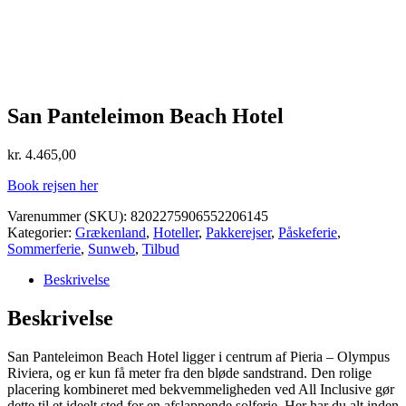
San Panteleimon Beach Hotel
kr.
4.465,00
Book rejsen her
Varenummer (SKU):
8202275906552206145
Kategorier:
Grækenland
,
Hoteller
,
Pakkerejser
,
Påskeferie
,
Sommerferie
,
Sunweb
,
Tilbud
Beskrivelse
Beskrivelse
San Panteleimon Beach Hotel ligger i centrum af Pieria – Olympus
Riviera, og er kun få meter fra den bløde sandstrand. Den rolige
placering kombineret med bekvemmeligheden ved All Inclusive gør
dette til et ideelt sted for en afslappende solferie. Her har du alt inden