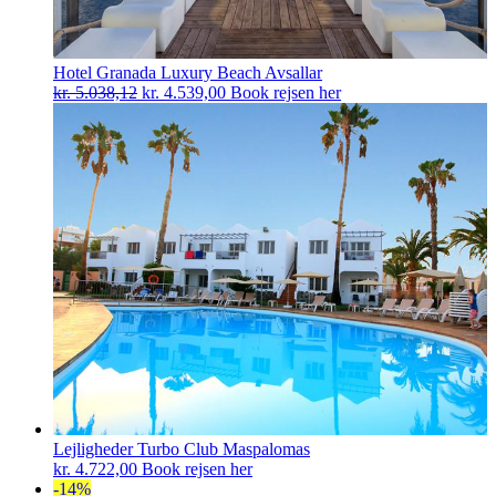
Hotel Granada Luxury Beach Avsallar
Den
Den
kr.
5.038,12
kr.
4.539,00
Book rejsen her
oprindelige
aktuelle
pris
pris
var:
er:
kr. 5.038,12.
kr. 4.539,00.
Lejligheder Turbo Club Maspalomas
kr.
4.722,00
Book rejsen her
-14%