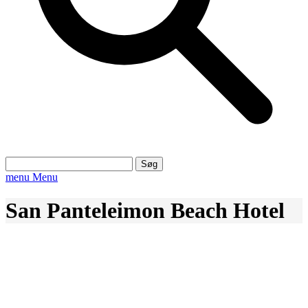
Søg
efter:
menu
Menu
San Panteleimon Beach Hotel