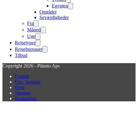
Egypten
Områder
Seværdigheder
Fra
Måned
Uge
Rejsetyper
Rejsebureauer
Tilbud
Copyright 2026 - Pilanto Aps
Forside
Om / kontakt
Blog
Sitemap
Betingelser