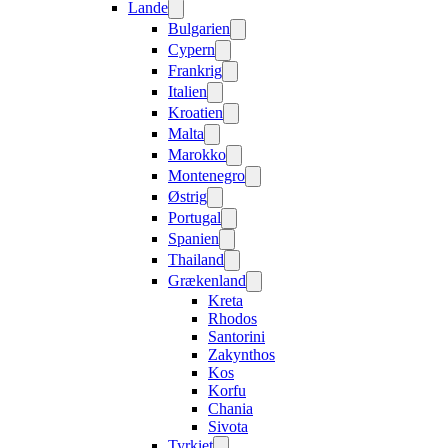
Lande
Bulgarien
Cypern
Frankrig
Italien
Kroatien
Malta
Marokko
Montenegro
Østrig
Portugal
Spanien
Thailand
Grækenland
Kreta
Rhodos
Santorini
Zakynthos
Kos
Korfu
Chania
Sivota
Tyrkiet