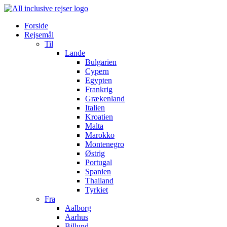
Forside
Rejsemål
Til
Lande
Bulgarien
Cypern
Egypten
Frankrig
Grækenland
Italien
Kroatien
Malta
Marokko
Montenegro
Østrig
Portugal
Spanien
Thailand
Tyrkiet
Fra
Aalborg
Aarhus
Billund