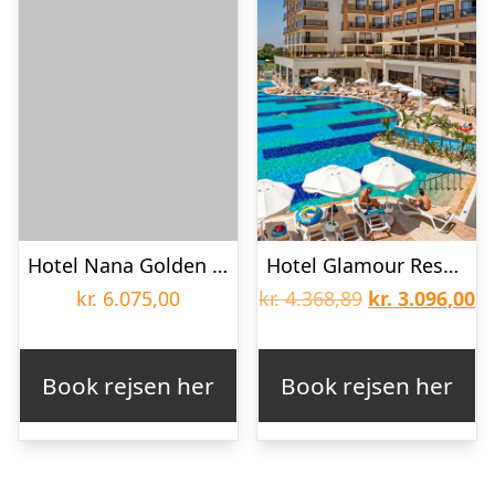
Hotel Nana Golden Beach
Hotel Glamour Resort & Spa
Den
D
kr.
6.075,00
kr.
4.368,89
kr.
3.096,00
oprindelige
ak
pris
pr
Book rejsen her
Book rejsen her
var:
er
kr. 4.368,89.
kr