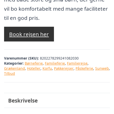
vil bo komfortabelt med mange faciliteter
til en god pris.
Book rejsen her
Varenummer (SKU):
8202278299241082030
Kategorier:
Børneferie
,
Familieferie
,
Familierejse
,
Grækenland
,
Hoteller
,
Korfu
,
Pakkerejser
,
Påskeferie
,
Sunweb
,
Tilbud
Beskrivelse