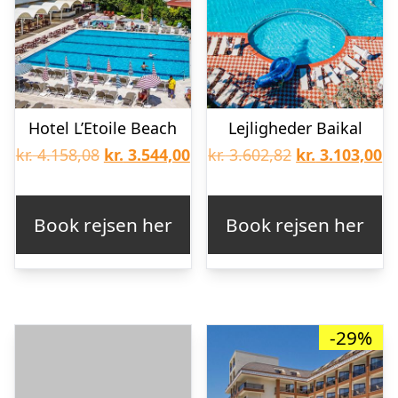
Hotel L’Etoile Beach
Lejligheder Baikal
Den
Den
Den
D
kr.
4.158,08
kr.
3.544,00
kr.
3.602,82
kr.
3.103,00
oprindelige
aktuelle
oprindelige
ak
pris
pris
pris
pr
Book rejsen her
Book rejsen her
var:
er:
var:
er
kr. 4.158,08.
kr. 3.544,00.
kr. 3.602,82.
kr
-29%