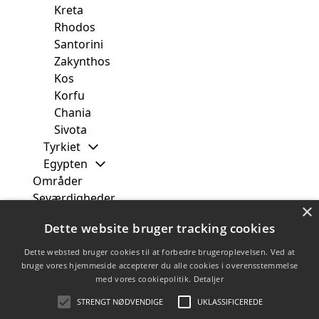
Kreta
Rhodos
Santorini
Zakynthos
Kos
Korfu
Chania
Sivota
Tyrkiet
Egypten
Områder
Seværdigheder
×
Fra
Dette website bruger tracking cookies
Måned
Uge
Dette websted bruger cookies til at forbedre brugeroplevelsen. Ved at
Rejsetyper
bruge vores hjemmeside accepterer du alle cookies i overensstemmelse
med vores cookiepolitik.
Detaljer
Rejsebureauer
Tilbud
STRENGT NØDVENDIGE
UKLASSIFICEREDE