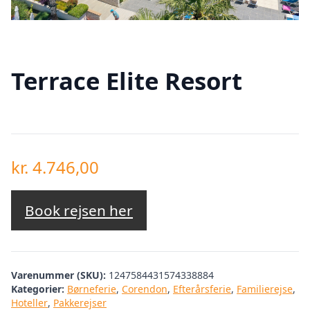
Terrace Elite Resort
kr.
4.746,00
Book rejsen her
Varenummer (SKU):
1247584431574338884
Kategorier:
Børneferie
,
Corendon
,
Efterårsferie
,
Familierejse
,
Hoteller
,
Pakkerejser