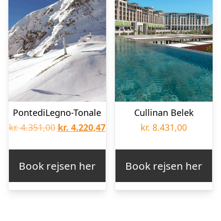
PontediLegno-Tonale
Cullinan Belek
Den
Den
kr.
4.351,00
kr.
4.220,47
kr.
8.431,00
oprindelige
aktuelle
pris
pris
Book rejsen her
Book rejsen her
var:
er:
kr. 4.351,00.
kr. 4.220,47.