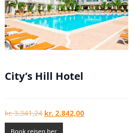
City’s Hill Hotel
Den
Den
kr.
3.341,24
kr.
2.842,00
oprindelige
aktuelle
pris
pris
Book rejsen her