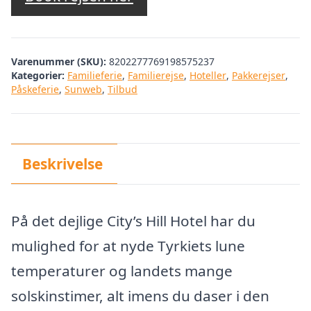
var:
er:
kr. 3.341,24.
kr. 2.842,00.
Varenummer (SKU):
8202277769198575237
Kategorier:
Familieferie
,
Familierejse
,
Hoteller
,
Pakkerejser
,
Påskeferie
,
Sunweb
,
Tilbud
Beskrivelse
På det dejlige City’s Hill Hotel har du
mulighed for at nyde Tyrkiets lune
temperaturer og landets mange
solskinstimer, alt imens du daser i den